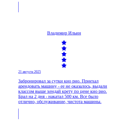
Владимир Ильин
21 августа 2025
Забронировал за сутки кио рио. Приехал
арендовать машину - ее не оказалось, выдали
классом выше хендай крету по цене кио рио.
Брал на 2 дня - накатал 500 км. Все было
отлично, обслуживание, чистота машины.