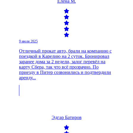
Елена М.
9 июля 2025
Отличный прокат авто, брали на компанию с
поездкой в Карелию на 2 суток. Бронировал
заранее дома за 2 недели, залог перевёл на
карту Сбера, так что всё прозрачно. По
приезду в Питер созвонились и подтвердили
аренду...
Эдгар Батиров