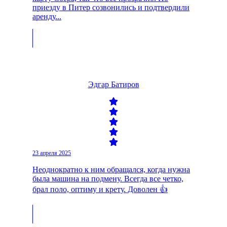
приезду в Питер созвонились и подтвердили
аренду...
Эдгар Батиров
23 апреля 2025
Неоднократно к ним обращался, когда нужна
была машина на подмену. Всегда все четко,
брал поло, оптиму и крету. Доволен 👍